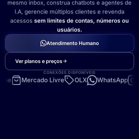
mesmo inbox, construa chatbots e agentes de
I.A, gerencie múltiplos clientes e revenda
acessos
sem limites de contas, números ou
usuários.
Atendimento Humano
Ver planos e preços
CONEXÕES DISPONÍVEIS
Mercado Livre
OLX
WhatsApp
Insta