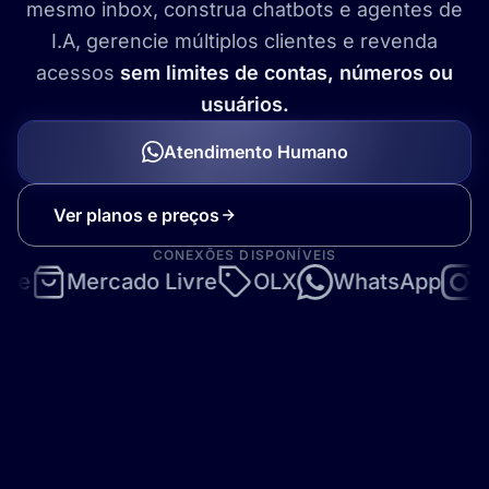
mesmo inbox, construa chatbots e agentes de
I.A, gerencie múltiplos clientes e revenda
acessos
sem limites de contas, números ou
usuários.
Atendimento Humano
Ver planos e preços
CONEXÕES DISPONÍVEIS
Mercado Livre
OLX
WhatsApp
Insta